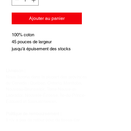
Ajouter au panier
100% coton
45 pouces de largeur
jusqu'à épuisement des stocks
Livraison :
Nous livrons dans la plupart des provinces
du Canada : Québec, Ontario, Manitoba,
Nouveau-Brunswick, Terre-Neuve-et-
Labrador, Nouvelle-Écosse, Île-du-Prince-
Édouard et Saskatchewan.
Politique de remboursement :
Il n'y a pas de retour pour du tissus car
nous l'avons coupé pour vous.