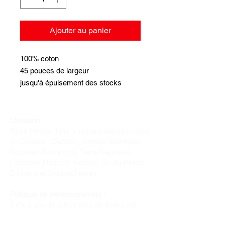
Ajouter au panier
100% coton
45 pouces de largeur
jusqu'à épuisement des stocks
Livraison :
Nous livrons dans la plupart des provinces
du Canada : Québec, Ontario, Manitoba,
Nouveau-Brunswick, Terre-Neuve-et-
Labrador, Nouvelle-Écosse, Île-du-Prince-
Édouard et Saskatchewan.
Politique de remboursement :
Il n'y a pas de retour pour du tissus car
nous l'avons coupé pour vous.