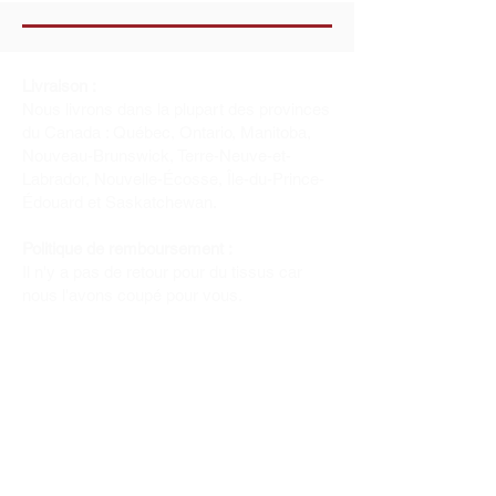
Livraison :
Nous livrons dans la plupart des provinces
du Canada : Québec, Ontario, Manitoba,
Nouveau-Brunswick, Terre-Neuve-et-
Labrador, Nouvelle-Écosse, Île-du-Prince-
Édouard et Saskatchewan.
Politique de remboursement :
Il n'y a pas de retour pour du tissus car
nous l'avons coupé pour vous.
Depuis 1970