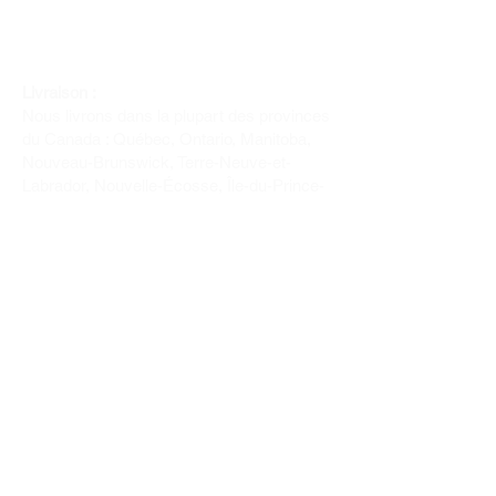
Livraison :
Nous livrons dans la plupart des provinces
du Canada : Québec, Ontario, Manitoba,
Nouveau-Brunswick, Terre-Neuve-et-
Labrador, Nouvelle-Écosse, Île-du-Prince-
Édouard et Saskatchewan.
Politique de remboursement :
Il n'y a pas de retour pour du tissus car
nous l'avons coupé pour vous.
Depuis 1970