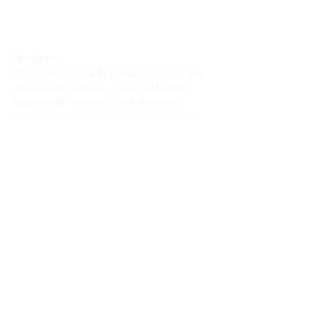
Livraison :
Nous livrons dans la plupart des provinces
du Canada : Québec, Ontario, Manitoba,
Nouveau-Brunswick, Terre-Neuve-et-
Labrador, Nouvelle-Écosse, Île-du-Prince-
Édouard et Saskatchewan.
Politique de remboursement :
Il n'y a pas de retour pour du tissus car
nous l'avons coupé pour vous.
Depuis 1970