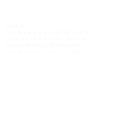
Livraison :
Nous livrons dans la plupart des provinces
du Canada : Québec, Ontario, Manitoba,
Nouveau-Brunswick, Terre-Neuve-et-
Labrador, Nouvelle-Écosse, Île-du-Prince-
Édouard et Saskatchewan.
Politique de remboursement :
Il n'y a pas de retour pour du tissus car
nous l'avons coupé pour vous.
Depuis 1970