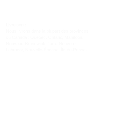
Livraison :
Nous livrons dans la plupart des provinces
du Canada : Québec, Ontario, Manitoba,
Nouveau-Brunswick, Terre-Neuve-et-
Labrador, Nouvelle-Écosse, Île-du-Prince-
Édouard et Saskatchewan.
Politique de remboursement :
Il n'y a pas de retour pour du tissus car
nous l'avons coupé pour vous.
Depuis 1970