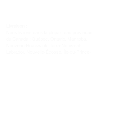
Livraison :
Nous livrons dans la plupart des provinces
du Canada : Québec, Ontario, Manitoba,
Nouveau-Brunswick, Terre-Neuve-et-
Labrador, Nouvelle-Écosse, Île-du-Prince-
Édouard et Saskatchewan.
Politique de remboursement :
Il n'y a pas de retour pour du tissus car
nous l'avons coupé pour vous.
Depuis 1970