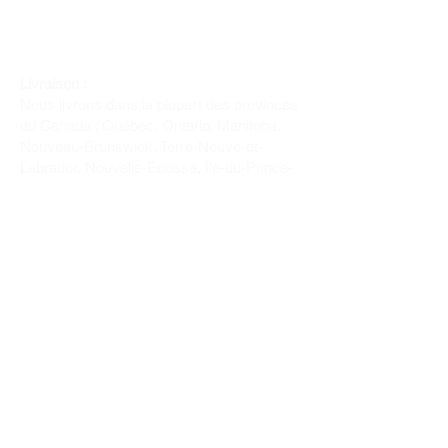
Livraison :
Nous livrons dans la plupart des provinces
du Canada : Québec, Ontario, Manitoba,
Nouveau-Brunswick, Terre-Neuve-et-
Labrador, Nouvelle-Écosse, Île-du-Prince-
Édouard et Saskatchewan.
Politique de remboursement :
Il n'y a pas de retour pour du tissus car
nous l'avons coupé pour vous.
Depuis 1970