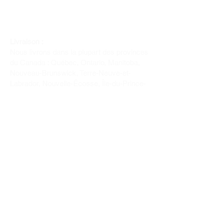
Livraison :
Nous livrons dans la plupart des provinces
du Canada : Québec, Ontario, Manitoba,
Nouveau-Brunswick, Terre-Neuve-et-
Labrador, Nouvelle-Écosse, Île-du-Prince-
Édouard et Saskatchewan.
Politique de remboursement :
Il n'y a pas de retour pour du tissus car
nous l'avons coupé pour vous.
Depuis 1970