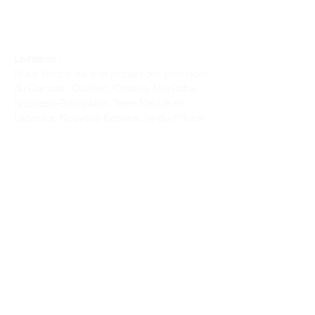
Livraison :
Nous livrons dans la plupart des provinces
du Canada : Québec, Ontario, Manitoba,
Nouveau-Brunswick, Terre-Neuve-et-
Labrador, Nouvelle-Écosse, Île-du-Prince-
Édouard et Saskatchewan.
Politique de remboursement :
Il n'y a pas de retour pour du tissus car
nous l'avons coupé pour vous.
Depuis 1970