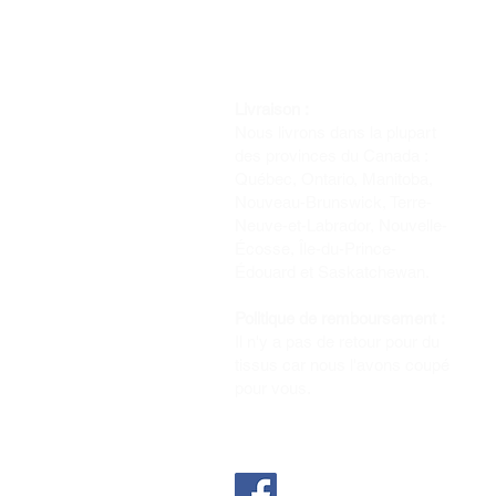
Livraison :
Nous livrons dans la plupart
des provinces du Canada :
Québec, Ontario, Manitoba,
Nouveau-Brunswick, Terre-
Neuve-et-Labrador, Nouvelle-
Écosse, Île-du-Prince-
Édouard et Saskatchewan.
Politique de remboursement :
Il n'y a pas de retour pour du
tissus car nous l'avons coupé
pour vous.