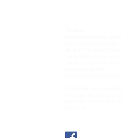
Livraison :
Nous livrons dans la plupart
des provinces du Canada :
Québec, Ontario, Manitoba,
Nouveau-Brunswick, Terre-
Neuve-et-Labrador, Nouvelle-
Écosse, Île-du-Prince-
Édouard et Saskatchewan.
Politique de remboursement :
Il n'y a pas de retour pour du
tissus car nous l'avons coupé
pour vous.