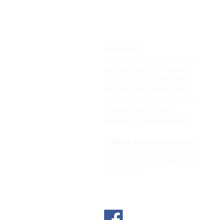
Livraison :
Nous livrons dans la plupart
des provinces du Canada :
Québec, Ontario, Manitoba,
Nouveau-Brunswick, Terre-
Neuve-et-Labrador, Nouvelle-
Écosse, Île-du-Prince-
Édouard et Saskatchewan.
Politique de remboursement :
Il n'y a pas de retour pour du
tissus car nous l'avons coupé
pour vous.