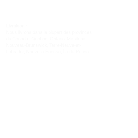
Livraison :
Nous livrons dans la plupart des provinces
du Canada : Québec, Ontario, Manitoba,
Nouveau-Brunswick, Terre-Neuve-et-
Labrador, Nouvelle-Écosse, Île-du-Prince-
Édouard et Saskatchewan.
Politique de remboursement :
Il n'y a pas de retour pour du tissus car
nous l'avons coupé pour vous.
Depuis 1970