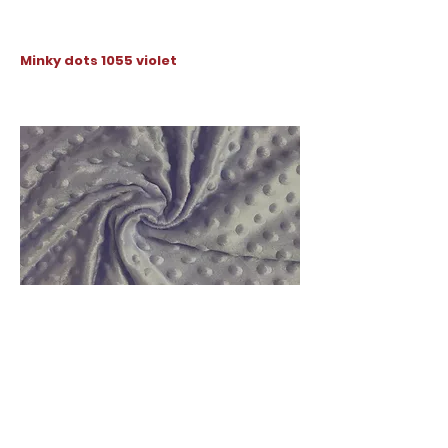
Minky dots 1055 violet