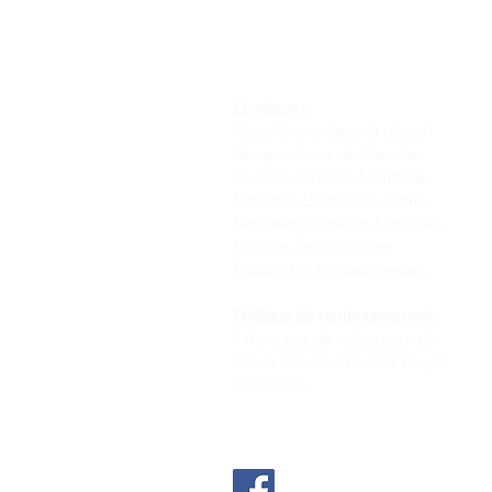
Livraison :
Nous livrons dans la plupart
des provinces du Canada :
Québec, Ontario, Manitoba,
Nouveau-Brunswick, Terre-
Neuve-et-Labrador, Nouvelle-
Écosse, Île-du-Prince-
Édouard et Saskatchewan.
Politique de remboursement :
Il n'y a pas de retour pour du
tissus car nous l'avons coupé
pour vous.