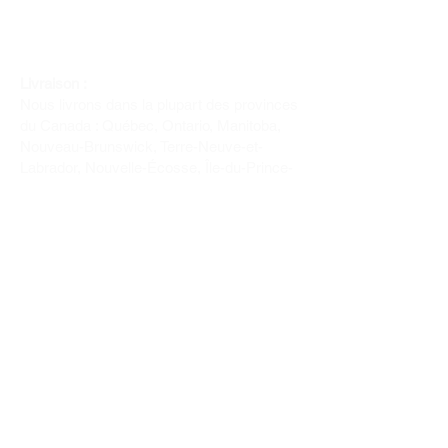
Livraison :
Nous livrons dans la plupart des provinces
du Canada : Québec, Ontario, Manitoba,
Nouveau-Brunswick, Terre-Neuve-et-
Labrador, Nouvelle-Écosse, Île-du-Prince-
Édouard et Saskatchewan.
Politique de remboursement :
Il n'y a pas de retour pour du tissus car
nous l'avons coupé pour vous.
Depuis 1970