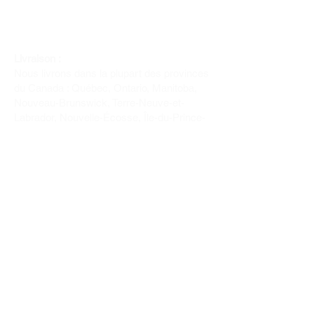
Livraison :
Nous livrons dans la plupart des provinces
du Canada : Québec, Ontario, Manitoba,
Nouveau-Brunswick, Terre-Neuve-et-
Labrador, Nouvelle-Écosse, Île-du-Prince-
Édouard et Saskatchewan.
Politique de remboursement :
Il n'y a pas de retour pour du tissus car
nous l'avons coupé pour vous.
Depuis 1970