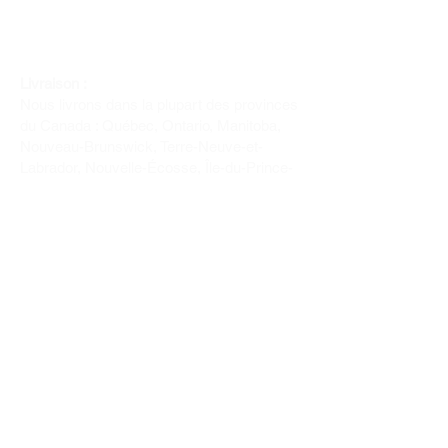
Livraison :
Nous livrons dans la plupart des provinces
du Canada : Québec, Ontario, Manitoba,
Nouveau-Brunswick, Terre-Neuve-et-
Labrador, Nouvelle-Écosse, Île-du-Prince-
Édouard et Saskatchewan.
Politique de remboursement :
Il n'y a pas de retour pour du tissus car
nous l'avons coupé pour vous.
Depuis 1970