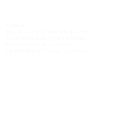
Livraison :
Nous livrons dans la plupart des provinces
du Canada : Québec, Ontario, Manitoba,
Nouveau-Brunswick, Terre-Neuve-et-
Labrador, Nouvelle-Écosse, Île-du-Prince-
Édouard et Saskatchewan.
Politique de remboursement :
Il n'y a pas de retour pour du tissus car
nous l'avons coupé pour vous.
Depuis 1970