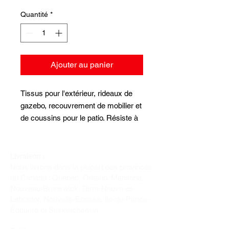
original
promotionnel
Quantité
*
Ajouter au panier
Tissus pour l'extérieur, rideaux de
gazebo, recouvrement de mobilier et
de coussins pour le patio. Résiste à
l'eau, au soleil et au frottement.
54 pouces de largeur jusqu'à
épuisement des stocks
Livraison :
Nous livrons dans la plupart des provinces
du Canada : Québec, Ontario, Manitoba,
Nouveau-Brunswick, Terre-Neuve-et-
Labrador, Nouvelle-Écosse, Île-du-Prince-
Édouard et Saskatchewan.