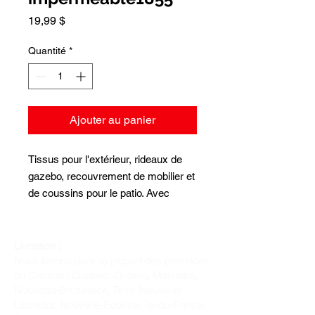
Prix
19,99 $
Quantité
*
Ajouter au panier
Tissus pour l'extérieur, rideaux de
gazebo, recouvrement de mobilier et
de coussins pour le patio. Avec
enduit au dos, parfaitement
imperméable. Largeur 60 pouces de
largeur, jusqu'à épuisement des
Livraison :
Nous livrons dans la plupart des provinces
stocks
du Canada : Québec, Ontario, Manitoba,
Nouveau-Brunswick, Terre-Neuve-et-
Labrador, Nouvelle-Écosse, Île-du-Prince-