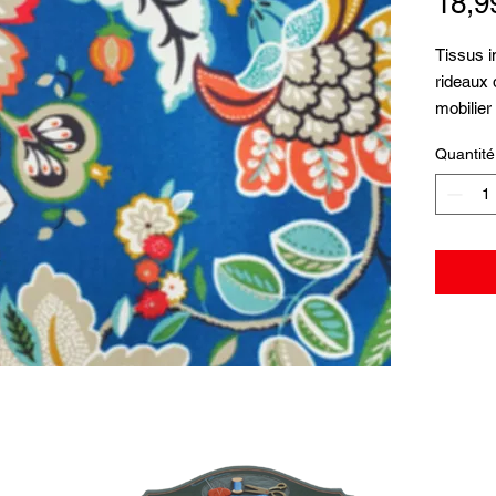
18,9
Tissus i
rideaux
mobilier
pouces d
Quantité
stocks