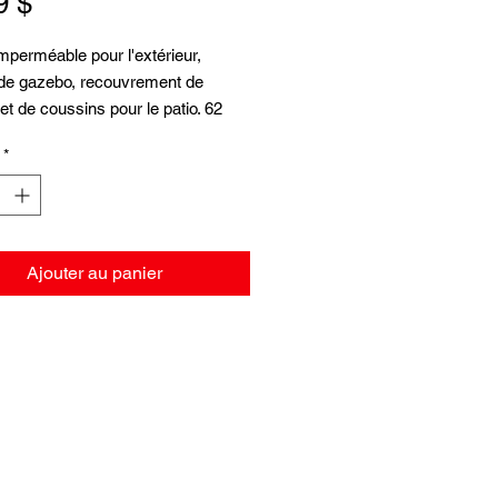
Prix
9 $
mperméable pour l'extérieur,
 de gazebo, recouvrement de
 et de coussins pour le patio. 62
e largeur jusqu'à épuisement des
*
Ajouter au panier